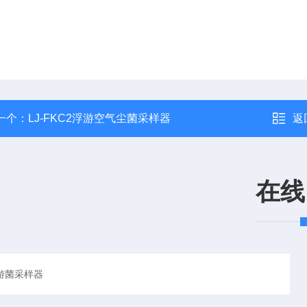
一个：
LJ-FKC2浮游空气尘菌采样器
返
在线