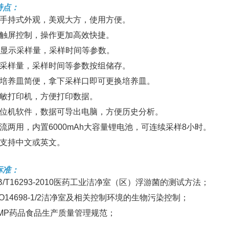
特点：
型手持式外观，美观大方，使用方便。
色触屏控制，操作更加高效快捷。
CD显示采样量，采样时间等参数。
将采样量，采样时间等参数按组储存。
换培养皿简便，拿下采样口即可更换培养皿。
热敏打印机，方便打印数据。
上位机软件，数据可导出电脑，方便历史分析。
流两用，内置6000mAh大容量锂电池，可连续采样8小时。
序支持中文或英文。
标准：
B/T16293-2010医药工业洁净室（区）浮游菌的测试方法；
SO14698-1/2洁净室及相关控制环境的生物污染控制；
GMP药品食品生产质量管理规范；