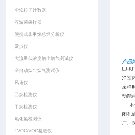
尘埃粒子计数器
浮游菌采样器
便携式非甲烷总烃分析仪
露点仪
大流量低浓度烟尘烟气测试仪
产品
LJ-K
全自动烟尘烟气测试仪
净室
风速仪
采样
乙烷检测仪
动能
本仪
甲烷检测仪
闭孔
氯化氢检测仪
厂、
TVOC/VOC检测仪