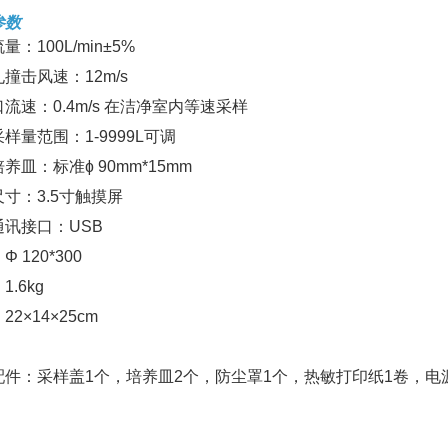
参数
量：100L/min±5%
撞击风速：12m/s
流速：0.4m/s 在洁净室内等速采样
样量范围：1-9999L可调
养皿：标准ɸ 90mm*15mm
寸：3.5寸触摸屏
通讯接口：USB
 120*300
1.6kg
22×14×25cm
配件：采样盖1个，培养皿2个，防尘罩1个，热敏打印纸1卷，