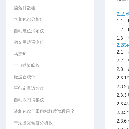
菌落计数器
1.工
气相色谱分析仪
1.1
1.2
自动电位滴定仪
1.3、
激光甲烷遥测仪
2.技
2.1、
马弗炉
2.2、
全自动氮吹仪
2.3、
微波合成仪
2.3
2.3
平行定量浓缩仪
2.3
自动吹扫捕集仪
2.3
液相色谱三重四极杆质谱联用仪
2.3.
2.3
干法激光粒度分析仪