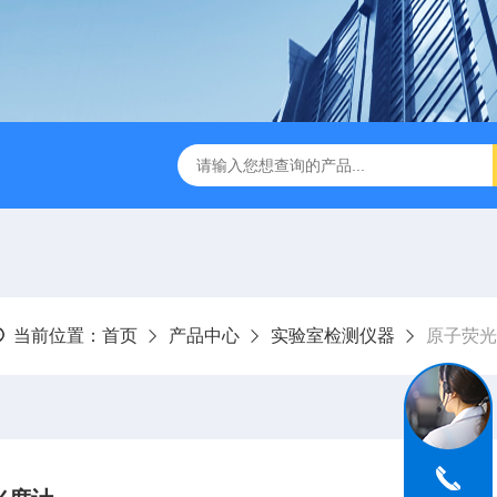
LJ-HC500水中油浓度分析仪
LJ-S104手持式水质总磷总氮
当前位置：
首页
产品中心
实验室检测仪器
原子荧光