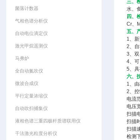
三、
菌落计数器
水、
四、
气相色谱分析仪
Cr
五、
自动电位滴定仪
1、
激光甲烷遥测仪
2、
3、
马弗炉
4、
5、
全自动氮吹仪
六、
微波合成仪
1、
2、
平行定量浓缩仪
电流范围
电压宽
自动吹扫捕集仪
扫描电
液相色谱三重四极杆质谱联用仪
扫描时间
扫描速
干法激光粒度分析仪
检测下限