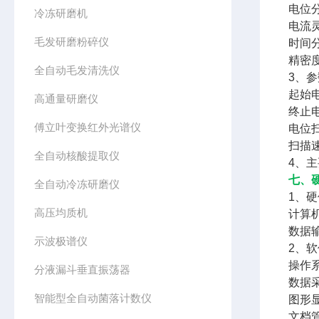
电位分
冷冻研磨机
电流灵
毛发研磨粉碎仪
时间分
精密度
全自动毛发清洗仪
3、
起始电
高通量研磨仪
终止电
傅立叶变换红外光谱仪
电位扫
扫描速
全自动核酸提取仪
4、
七、
全自动冷冻研磨仪
1、
高压均质机
计算机
数据
示波极谱仪
2、
操作系
分液漏斗垂直振荡器
数据
智能型全自动菌落计数仪
图形
文档