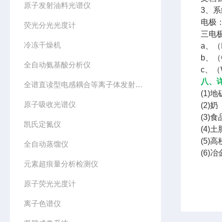
原子发射油料光谱仪
3、
电极
荧光分光光度计
三电
冷冻干燥机
a、
b、（
全自动氨基酸分析仪
c、
八、
全谱直读型电感耦合等离子体发射光谱仪
(1
原子吸收光谱仪
(2
(3
凯氏定氮仪
(4)
(5
全自动蒸馏仪
(6
元素超痕量分析检测仪
原子荧光光度计
离子色谱仪