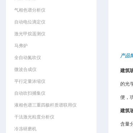
气相色谱分析仪
自动电位滴定仪
激光甲烷遥测仪
马弗炉
产品
全自动氮吹仪
微波合成仪
建筑
平行定量浓缩仪
的光
自动吹扫捕集仪
便，
液相色谱三重四极杆质谱联用仪
建筑
干法激光粒度分析仪
含量
冷冻研磨机