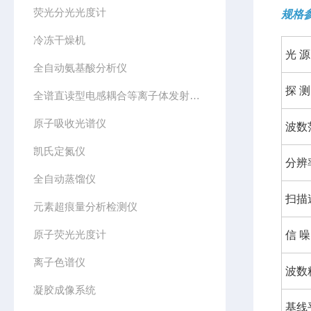
荧光分光光度计
规格
冷冻干燥机
光 源
全自动氨基酸分析仪
探 测
全谱直读型电感耦合等离子体发射光谱仪
原子吸收光谱仪
波数
凯氏定氮仪
分辨
全自动蒸馏仪
扫描
元素超痕量分析检测仪
原子荧光光度计
信 噪
离子色谱仪
波数
凝胶成像系统
基线