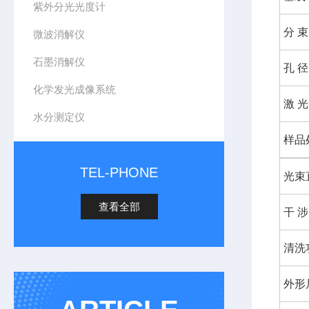
紫外分光光度计
分 束
微波消解仪
石墨消解仪
孔 径
化学发光成像系统
激 光
水分测定仪
样品
TEL-PHONE
光束
查看全部
干 涉
清洗
外形