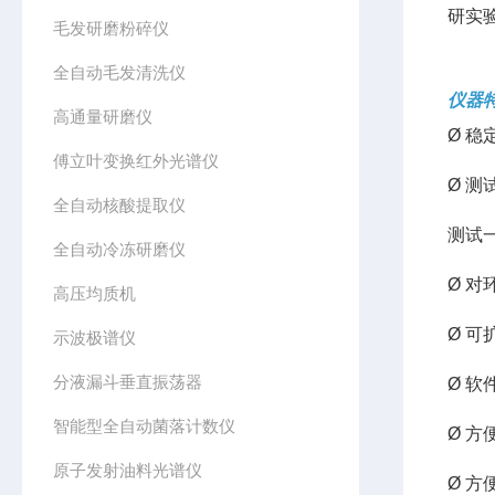
研实
毛发研磨粉碎仪
全自动毛发清洗仪
仪器
高通量研磨仪
Ø
稳
傅立叶变换红外光谱仪
Ø
测
全自动核酸提取仪
测试
全自动冷冻研磨仪
Ø
对
高压均质机
Ø
可
示波极谱仪
分液漏斗垂直振荡器
Ø
软
智能型全自动菌落计数仪
Ø
方
原子发射油料光谱仪
Ø
方