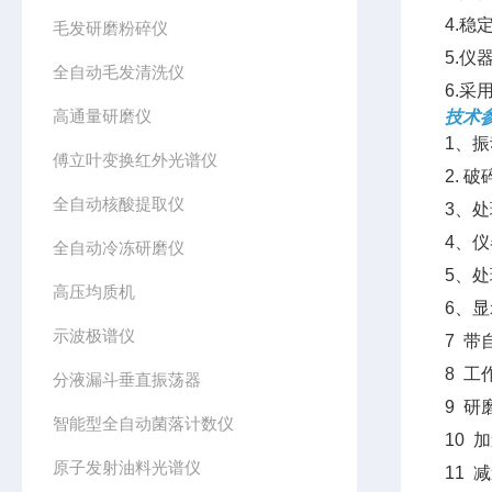
4.
毛发研磨粉碎仪
5.
全自动毛发清洗仪
6.
高通量研磨仪
技术
1、
傅立叶变换红外光谱仪
2.
全自动核酸提取仪
3、处
4、仪
全自动冷冻研磨仪
5、处
高压均质机
6、
示波极谱仪
7 
8 工
分液漏斗垂直振荡器
9 研
智能型全自动菌落计数仪
10 
原子发射油料光谱仪
11 