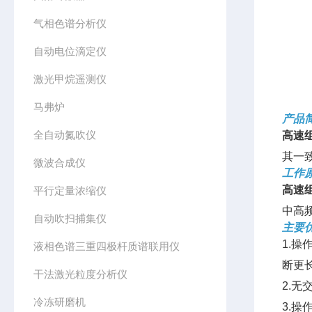
气相色谱分析仪
自动电位滴定仪
激光甲烷遥测仪
马弗炉
产品
全自动氮吹仪
高速
其一
微波合成仪
工作
高速
平行定量浓缩仪
中高
自动吹扫捕集仪
主要
1.
液相色谱三重四极杆质谱联用仪
断更
干法激光粒度分析仪
2.
冷冻研磨机
3.