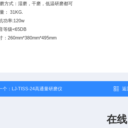
 研磨方式：湿磨，干磨，低温研磨都可
量： 31KG.
机功率:120w
噪音等级<65DB
寸：260mm*380mm*495mm
一个：
LJ-TISS-24高通量研磨仪
返
在线