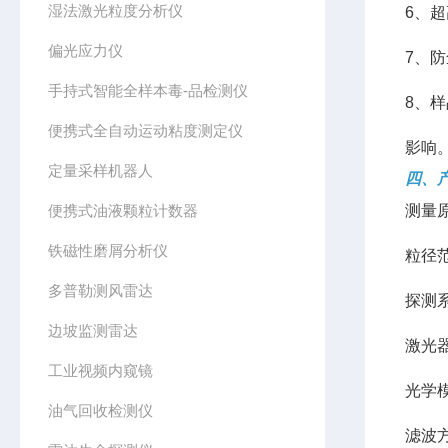
湿法激光粒度分析仪
6、超
偏光应力仪
7、
手持式智能全样本毒-品检测仪
8、
便携式全自动运动粘度测定仪
影响
定量采样机器人
四、
便携式油液颗粒计数器
测量
铁磁性磨屑分析仪
粒径范
多普勒测风雷达
探测
边坡监测雷达
激光
工业视频内窥镜
光学
油气回收检测仪
滤波