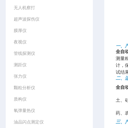
无人机察打
超声波探伤仪
膜厚仪
夜视仪
一、
全自
管线探测仪
测量
测距仪
计，
试结
张力仪
二、
全自
颗粒分析仪
质构仪
土、
氧弹量热仪
药、
油品闪点测定仪
三、