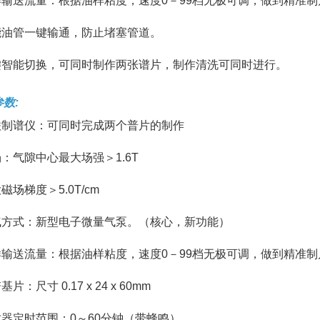
油样输送流量：根据油样粘度，速度0－99档无极可调，做到精准制
智能油管一键输通，防止堵塞管道。
一键智能切换，可同时制作两张谱片，制作清洗可同时进行。
数:
双联制谱仪：可同时完成两个普片的制作
场：气隙中心最大场强＞1.6T
大磁场梯度＞5.0T/cm
输气方式：新型电子微量气泵。（核心，新功能）
油样输送流量：根据油样粘度，速度0－99档无极可调，做到精准
基片：尺寸 0.17 x 24 x 60mm
时器定时范围：0～60分钟（带蜂鸣）