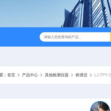
LJ-HC500水中油浓度分析仪
LJ-S104手持式水质总磷总氮
置：
首页
产品中心
其他检测仪器
铁谱仪
LJ-TPY