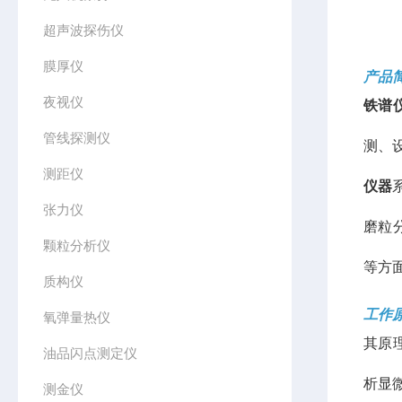
超声波探伤仪
膜厚仪
产品
夜视仪
铁谱
管线探测仪
测、
测距仪
仪器
张力仪
磨粒
颗粒分析仪
等方
质构仪
工作
氧弹量热仪
其原
油品闪点测定仪
析显
测金仪