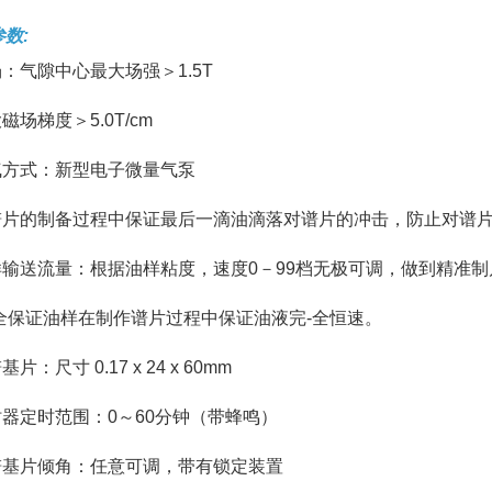
数:
场：气隙中心最大场强＞1.5T
大磁场梯度＞5.0T/cm
输气方式：新型电子微量气泵
在谱片的制备过程中保证最后一滴油滴落对谱片的冲击，防止对谱
油样输送流量：根据油样粘度，速度0－99档无极可调，做到精准制
完-全保证油样在制作谱片过程中保证油液完-全恒速。
基片：尺寸 0.17 x 24 x 60mm
时器定时范围：0～60分钟（带蜂鸣）
铁谱基片倾角：任意可调，带有锁定装置