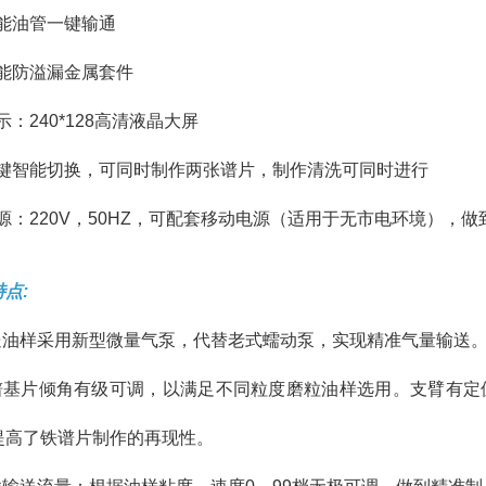
智能油管一键输通
智能防溢漏金属套件
.显示：240*128高清液晶大屏
.一键智能切换，可同时制作两张谱片，制作清洗可同时进行
电源：220V，50HZ，可配套移动电源（适用于无市电环境），做
特点:
输送油样采用新型微量气泵，代替老式蠕动泵，实现精准气量输送
铁谱基片倾角有级可调，以满足不同粒度磨粒油样选用。支臂有
提高了铁谱片制作的再现性。