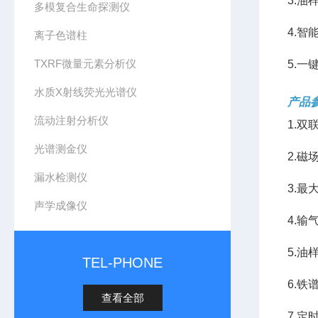
3.
多模复合生命探测仪
4.
离子色谱柱
TXRF微量元素分析仪
5.
水质X射线荧光光谱仪
产品参
流动注射分析仪
1.
光谱测金仪
2.磁
漏水检测仪
3.最
声学成像仪
4.
5.
TEL-PHONE
6.铁谱
查看全部
7.定