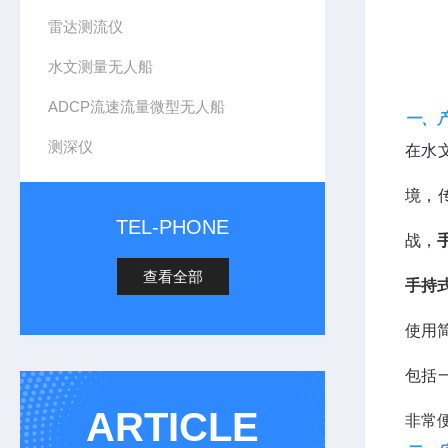
雷达测流仪
水文测量无人船
ADCP流速流量微型无人船
一、
测深仪
在水
境，
TEL-PHONE
战，
查看全部
手持
使用
包括
ARTICLE
非常