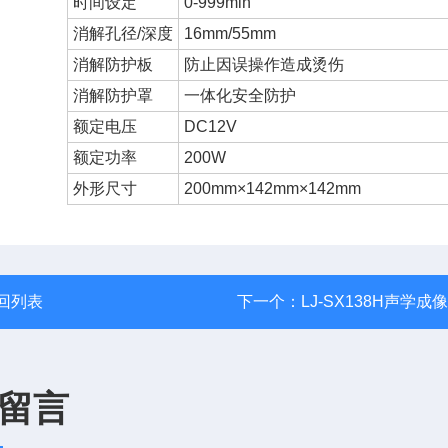
时间设定
0-999min
消解孔径/深度
16mm/55mm
消解防护板
防止因误操作造成烫伤
消解防护罩
一体化安全防护
额定电压
DC12V
额定功率
200W
外形尺寸
200mm×142mm×142mm
回列表
下一个：
LJ-SX138H声学成
留言