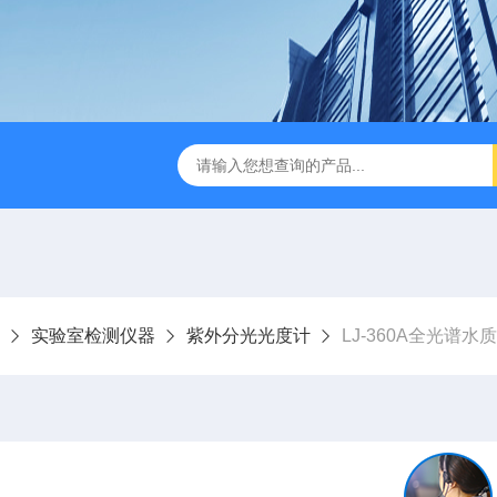
LJ-HC500水中油浓度分析仪
LJ-S104手持式水质总磷总氮
实验室检测仪器
紫外分光光度计
LJ-360A全光谱水