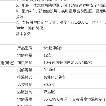
5、配备一体式耐热防护罩，保证消解过程中安全可靠
6、配有4.2寸彩色触摸屏，实时显示当前温度、设定
参数。
7、支持用户自定义设置，温度可设1-200℃，时间可设1
9min，操作简便。
基本参数
产品型号
快速消解仪
消解数量
12支
加热速度
10分钟内升到设定温度165℃
电(可选)
消解容量
0-10mL
控温模式
智能PID温控
温控精度
±0.5℃
温区控制
双温区
消解温度
35~199℃可调（ 目标温度恒温控制 