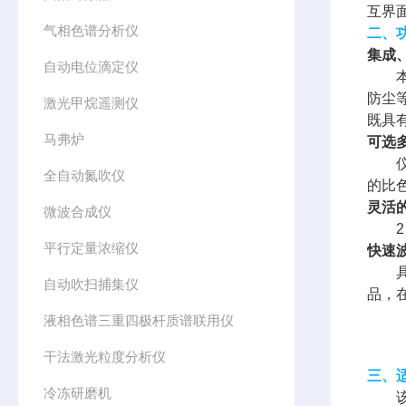
互界
气相色谱分析仪
二、
集成
自动电位滴定仪
防尘等
激光甲烷遥测仪
既具
马弗炉
可选
全自动氮吹仪
的比色
灵活
微波合成仪
平行定量浓缩仪
快速
自动吹扫捕集仪
品，
液相色谱三重四极杆质谱联用仪
干法激光粒度分析仪
三、
冷冻研磨机