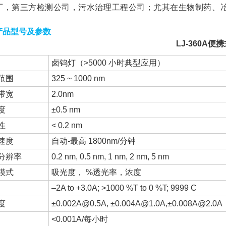
厂，第三方检测公司，污水治理工程公司；尤其在生物制药、
产品型号及参数
LJ-360A
便携
卤钨灯（>5000 小时典型应用）
范围
325 ~ 1000 nm
带宽
2.0nm
度
±0.5 nm
性
< 0.2 nm
速度
自动-最高 1800nm/分钟
分辨率
0.2 nm, 0.5 nm, 1 nm, 2 nm, 5 nm
模式
吸光度， %透光率，浓度
–2A to +3.0A; >1000 %T to 0 %T; 9999 C
度
±0.002A@0.5A, ±0.004A@1.0A,±0.008A@2.0A
<0.001A/每小时