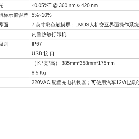
光
<0.05%T @ 360 nm & 420 nm
指标示值误差
5%~10%
界面
7 英寸彩色触摸屏；LMOS人机交互界面操作系统
内置热敏打印机
级别
IP67
USB 接 口
（长*宽*高） 385mm*358mm*175mm
8.5 Kg
220VAC,配置充电转换器；可使用汽车12V电源充