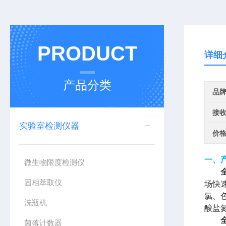
PRODUCT
详细
产品分类
品
接
实验室检测仪器
价
一、
微生物限度检测仪
固相萃取仪
场快
氯、
洗瓶机
酸盐
菌落计数器