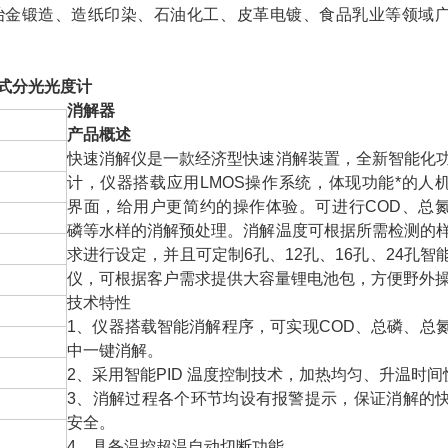
冶金锻造、造纸印染、石油化工、皮革电镀、食品乳业等领域
式分光光度计
消解器
产品概述
快速消解仪是一款经济型快速消解装置，全新智能化
计，仪器搭载应用LMOS操作系统，体现功能*的人
界面，给用户更简约的操作体验。可进行COD、总
磷等水样的消解预处理。消解温度可根据所需检测的
求进行设定，并且可定制6孔、12孔、16孔、24孔智
仪，可根据客户需求提供大容量锂电池包，方便野外
技术特性
1、仪器搭载智能消解程序，可实现COD、总磷、总
中一键消解。
2、采用智能PID 温度控制技术，加热均匀、升温时间
3、消解过程各个环节均设有报警提示，保证消解的
安全。
4、具备温控超温自动切断功能。