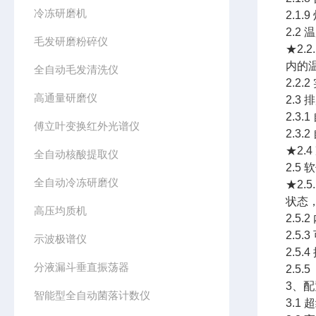
冷冻研磨机
2.1
2.2
毛发研磨粉碎仪
★2.
内的
全自动毛发清洗仪
2.
高通量研磨仪
2.3
2.
傅立叶变换红外光谱仪
2.
★2.
全自动核酸提取仪
2.5
全自动冷冻研磨仪
★2
状态
高压均质机
2.5
2.
示波极谱仪
2.
分液漏斗垂直振荡器
2.
3、
智能型全自动菌落计数仪
3.1