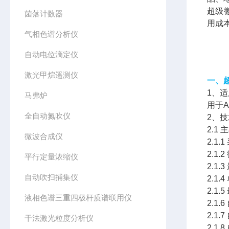
超级
菌落计数器
用成
气相色谱分析仪
自动电位滴定仪
激光甲烷遥测仪
一、
1、
马弗炉
用于
全自动氮吹仪
2、
2.1 
微波合成仪
2.
2.1
平行定量浓缩仪
2.1
自动吹扫捕集仪
2.1
2.1
液相色谱三重四极杆质谱联用仪
2.
2.1
干法激光粒度分析仪
2.