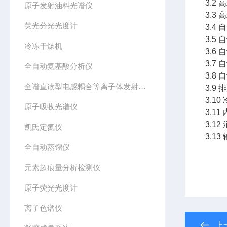
3.2
原子发射油料光谱仪
3.3
荧光分光光度计
3.4
3.5
冷冻干燥机
3.6
3.7
全自动氨基酸分析仪
3.8
全谱直读型电感耦合等离子体发射光谱仪
3.9
3.1
原子吸收光谱仪
3.1
3.1
凯氏定氮仪
3.1
全自动蒸馏仪
元素超痕量分析检测仪
原子荧光光度计
离子色谱仪
上