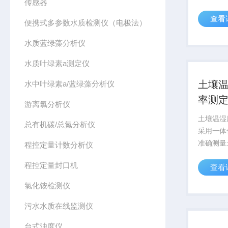
传感器
酸碱度，
查看
土壤深度
便携式多参数水质检测仪（电极法）
和PH进
水质蓝绿藻分析仪
续监测。
水质叶绿素a测定仪
土壤
水中叶绿素a/蓝绿藻分析仪
率测
游离氯分析仪
土壤温湿
总有机碳/总氮分析仪
采用一体
准确测量
程控定量计数分析仪
度、电导
程控定量封口机
查看
度，可对
深度的水
氯化铵检测仪
PH进行
监测。
污水水质在线监测仪
台式浊度仪