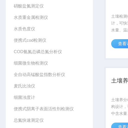
硝酸盐氮测定仪
土壤检测
水质重金属检测仪
计，可快
水质色度仪
水量、温
分）、酸
便携式cod检测仪
查看
地、不同
温度盐分
COD氨氮总磷总氮分析仪
和长期连
细菌微生物检测仪
全自动高锰酸盐指数分析仪
土壤
麦氏比浊仪
细菌浊度计
土壤养分
构设计，
便携式阴离子表面活性剂检测仪
中含水量
总氮快速测定仪
分）、酸
查看
地、不同